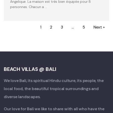
Angelique. La maison est très bien équipée pour 8
personnes. Chacun a …
1
2
3
…
5
Next »
BEACH VILLAS @ BALI
We love Bali, its spiritual Hindu culture, its people, the
local food, the beautiful tropical surroundings and
diverse landscapes.
Our love for Bali we like to share with all who have the