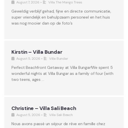
August 7, 2026
•
Villa The Mango Trees
Geweldig verblijf gehad, fijne en directe communicatie,
super vriendelijk en behulpzaam personeel en het huis
was nog mooier dan op de foto’s
Kirstin – Villa Bundar
August 5, 2026
•
Villa Bundar
Perfect Beachfront Getaway at Villa Bungar!We spent 5
wonderful nights at Villa Bungar as a family of four (with
two teens, ages …
Christine – Villa Sali Beach
August 5, 2026
•
Villa Sali Beach
Nous avons passé un séjour de rêve en famille chez