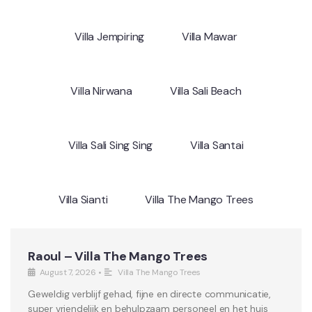
Villa Jempiring
Villa Mawar
Villa Nirwana
Villa Sali Beach
Villa Sali Sing Sing
Villa Santai
Villa Sianti
Villa The Mango Trees
Raoul – Villa The Mango Trees
August 7, 2026
•
Villa The Mango Trees
Geweldig verblijf gehad, fijne en directe communicatie,
super vriendelijk en behulpzaam personeel en het huis