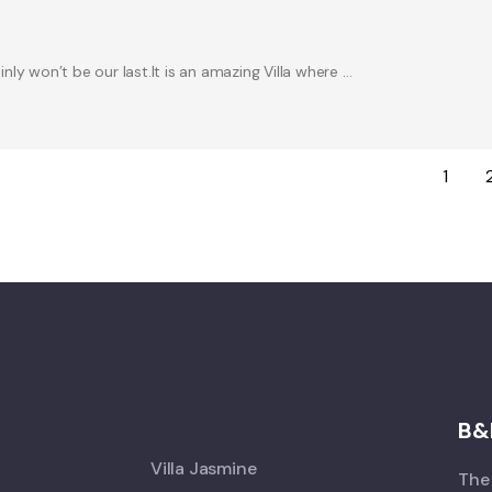
inly won’t be our last.It is an amazing Villa where …
1
X
B&
Villa Jasmine
The 