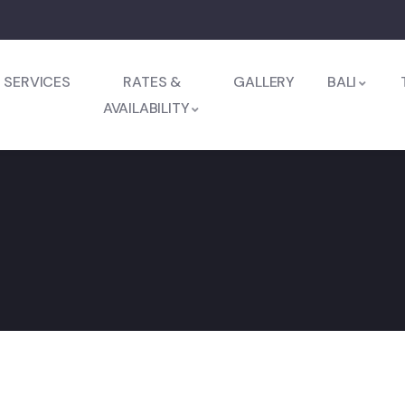
SERVICES
RATES &
GALLERY
BALI
AVAILABILITY