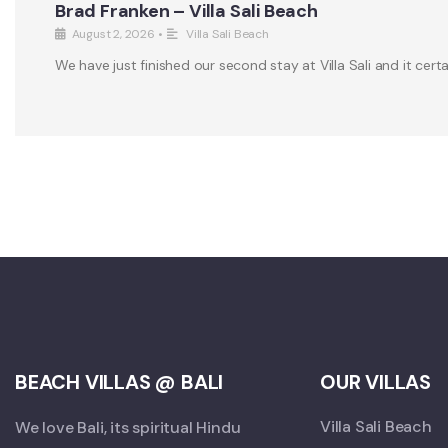
Brad Franken – Villa Sali Beach
August 2, 2026
•
Villa Sali Beach
We have just finished our second stay at Villa Sali and it certa
BEACH VILLAS @ BALI
OUR VILLAS
Villa Sali Beach
We love Bali, its spiritual Hindu