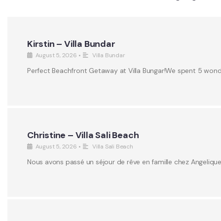
Kirstin – Villa Bundar
August 5, 2026
•
Villa Bundar
Perfect Beachfront Getaway at Villa Bungar!We spent 5 wonderf
Christine – Villa Sali Beach
August 5, 2026
•
Villa Sali Beach
Nous avons passé un séjour de rêve en famille chez Angeliqu