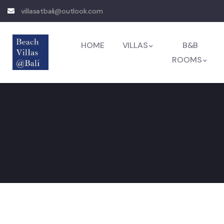
villasatbali@outlook.com
HOME
VILLAS
B&B
ROOMS