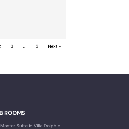
2
3
…
5
Next »
B ROOMS
Master Suite in Villa Dolphin