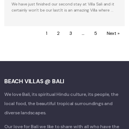
We have just finished our second stay at Villa Sali and it
certainly won’t be our last.It is an amazing Villa where …
1
2
3
…
5
Next »
BEACH VILLAS @ BALI
We love Bali, its spiritual Hindu culture, its people, the
local food, the beautiful tropical surroundings and
diverse landscapes.
Our love for Bali we like to share with all who have the