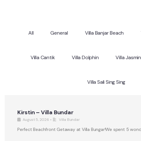
All
General
Villa Banjar Beach
Villa Cantik
Villa Dolphin
Villa Jasmi
Villa Sali Sing Sing
Kirstin – Villa Bundar
August 5, 2026
•
Villa Bundar
Perfect Beachfront Getaway at Villa Bungar!We spent 5 wonderf