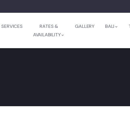
SERVICES
RATES &
GALLERY
BALI
AVAILABILITY