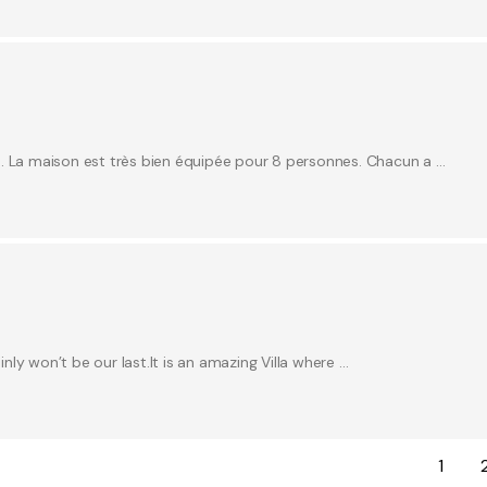
e. La maison est très bien équipée pour 8 personnes. Chacun a …
inly won’t be our last.It is an amazing Villa where …
1