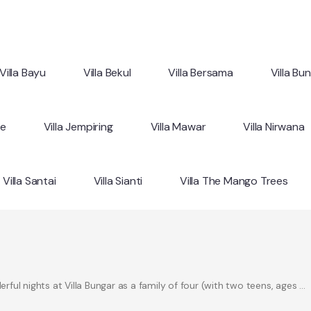
Villa Bayu
Villa Bekul
Villa Bersama
Villa Bu
ne
Villa Jempiring
Villa Mawar
Villa Nirwana
Villa Santai
Villa Sianti
Villa The Mango Trees
ul nights at Villa Bungar as a family of four (with two teens, ages …