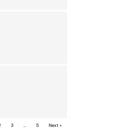
2
3
…
5
Next »