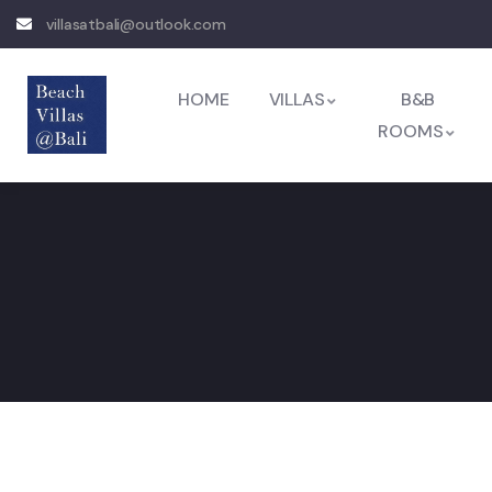
villasatbali@outlook.com
HOME
VILLAS
B&B
ROOMS