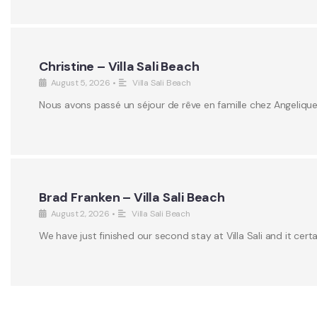
Christine – Villa Sali Beach
August 5, 2026
•
Villa Sali Beach
Nous avons passé un séjour de rêve en famille chez Angeliqu
Brad Franken – Villa Sali Beach
August 2, 2026
•
Villa Sali Beach
We have just finished our second stay at Villa Sali and it certa